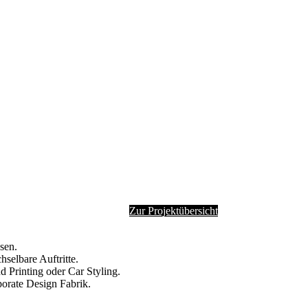
Zur Projektübersicht
osen.
selbare Auftritte.
d Printing oder Car Styling.
porate Design Fabrik.