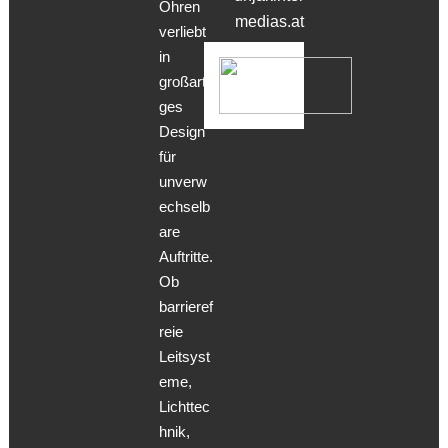
Ohren
medias.at
verliebt
in
großarti
ges
Design
für
unverw
echselb
are
Auftritte.
Ob
barrieref
reie
Leitsyst
eme,
Lichttec
hnik,