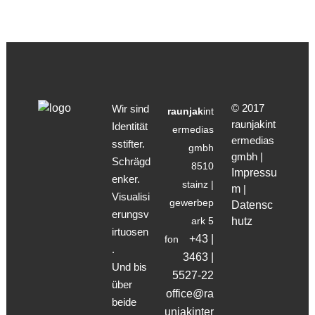
© 2017
Wir sind
raunjak
int
raunjakint
Identität
ermedias
ermedias
sstifter.
gmbh
gmbh |
Schrägd
8510
Impressu
enker.
stainz |
m
|
Visualisi
gewerbep
Datensc
erungsv
ark 5
hutz
irtuosen
+43 |
fon
.
3463 |
Und bis
5527-22
über
office@ra
beide
unjakinter