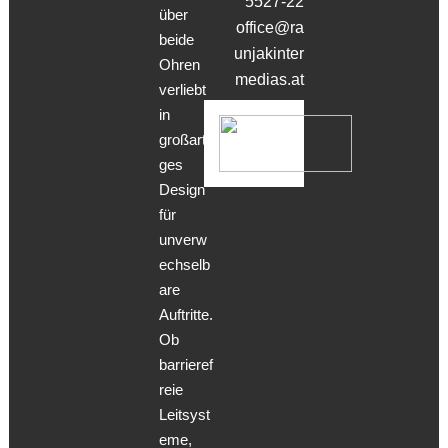
5527-22
über
office@ra
beide
unjakinter
Ohren
medias.at
verliebt
in
großarti
ges
Design
für
unverw
echselb
are
Auftritte.
Ob
barrieref
reie
Leitsyst
eme,