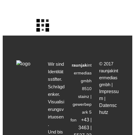
© 2017
Wir sind
raunjak
int
raunjakint
Identität
ermedias
ermedias
sstifter.
gmbh
gmbh |
Schrägd
8510
Impressu
enker.
stainz |
m
|
Visualisi
gewerbep
Datensc
erungsv
ark 5
hutz
irtuosen
+43 |
fon
.
3463 |
Und bis