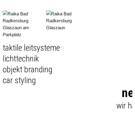
taktile
leitsysteme
licht
technik
objekt
branding
car
styling
ne
wir h