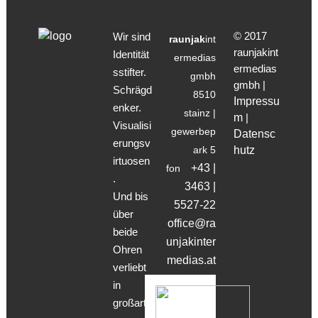
© 2017
Wir sind
raunjak
int
raunjakint
Identität
ermedias
ermedias
sstifter.
gmbh
gmbh |
Schrägd
8510
Impressu
enker.
stainz |
m
|
Visualisi
gewerbep
Datensc
erungsv
ark 5
hutz
irtuosen
+43 |
fon
.
3463 |
Und bis
5527-22
über
office@ra
beide
unjakinter
Ohren
medias.at
verliebt
in
großarti